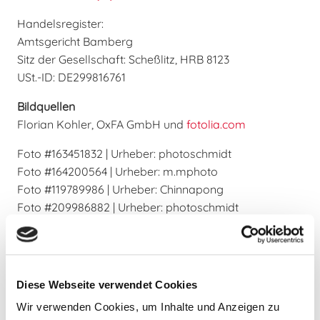
Handelsregister:
Amtsgericht Bamberg
Sitz der Gesellschaft: Scheßlitz, HRB 8123
USt.-ID: DE299816761
Bildquellen
Florian Kohler, OxFA GmbH und
fotolia.com
Foto #163451832 | Urheber: photoschmidt
Foto #164200564 | Urheber: m.mphoto
Foto #119789986 | Urheber: Chinnapong
Foto #209986882 | Urheber: photoschmidt
Foto #118081151 | Urheber: Smileus
Foto #126969362 | Urheber: artjazz
Foto #30947755 | Urheber: Chlorophylle
Foto #199850553 | Urheber: Romolo Tavani
Diese Webseite verwendet Cookies
Foto #118623210 | Urheber: Gisela
Wir verwenden Cookies, um Inhalte und Anzeigen zu