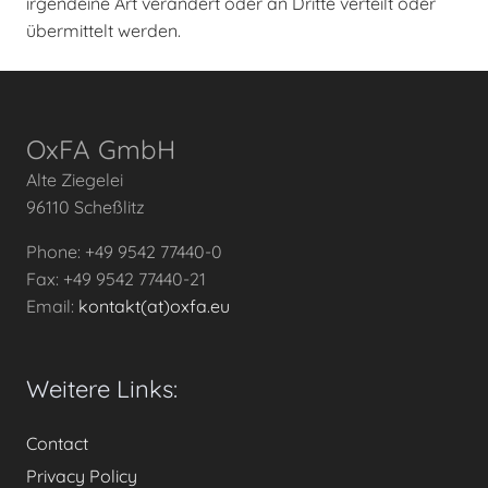
irgendeine Art verändert oder an Dritte verteilt oder
übermittelt werden.
OxFA GmbH
Alte Ziegelei
96110 Scheßlitz
Phone: +49 9542 77440-0
Fax: +49 9542 77440-21
Email:
kontakt(at)oxfa.eu
Weitere Links:
Contact
Privacy Policy