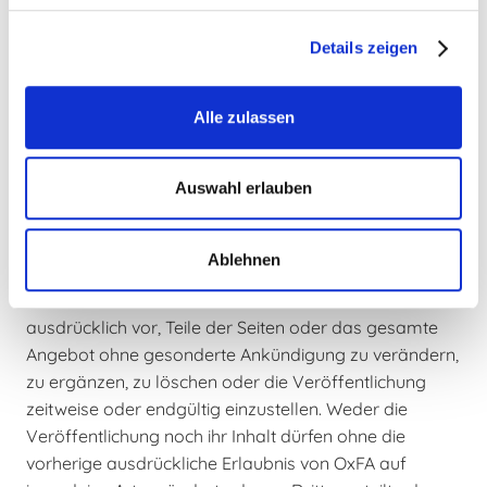
Aktualität, Korrektheit, Vollständigkeit oder Qualität
der bereit gestellten Informationen.
Details zeigen
Haftungsansprüche gegen den Autor, welche sich auf
Schäden materieller oder ideeller Art beziehen, die
durch die Nutzung oder Nichtnutzung der
Alle zulassen
dargebotenen Informationen bzw. durch die Nutzung
fehlerhafter und unvollständiger Informationen
Auswahl erlauben
verursacht wurden, sind grundsätzlich
ausgeschlossen, sofern seitens OxFA kein nachweislich
vorsätzliches oder grob fahrlässiges Verschulden
Ablehnen
vorliegt. Alle Angebote sind freibleibend und
unverbindlich. Die OxFA GmbH behält es sich
ausdrücklich vor, Teile der Seiten oder das gesamte
Angebot ohne gesonderte Ankündigung zu verändern,
zu ergänzen, zu löschen oder die Veröffentlichung
zeitweise oder endgültig einzustellen. Weder die
Veröffentlichung noch ihr Inhalt dürfen ohne die
vorherige ausdrückliche Erlaubnis von OxFA auf